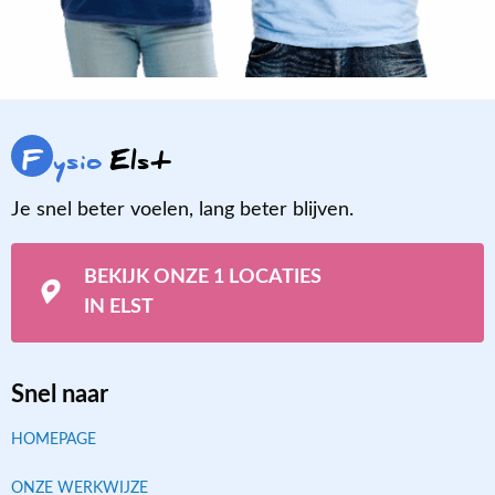
F
ysio
Elst
Je snel beter voelen, lang beter blijven.
BEKIJK ONZE 1 LOCATIES
IN ELST
Snel naar
HOMEPAGE
ONZE WERKWIJZE