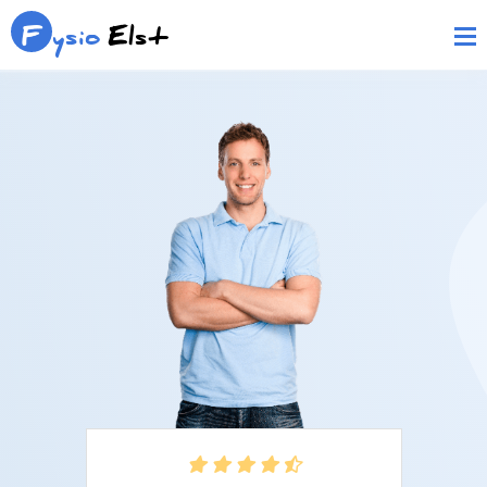
F
ysio
Elst