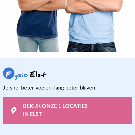
F
ysio
Elst
Je snel beter voelen, lang beter blijven.
BEKIJK ONZE 1 LOCATIES
IN ELST