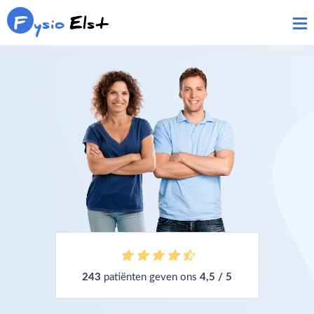
F
ysio
Elst
243
patiënten geven ons
4,5 / 5