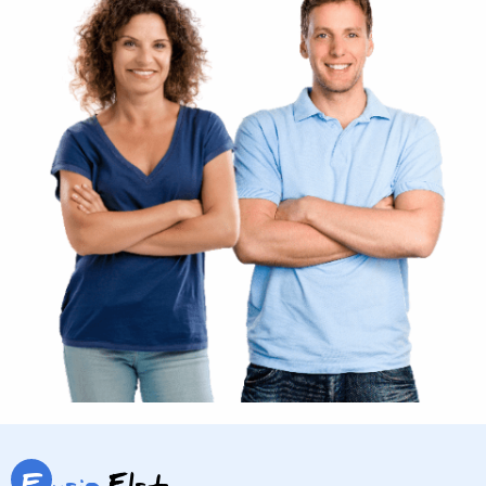
F
ysio
Elst