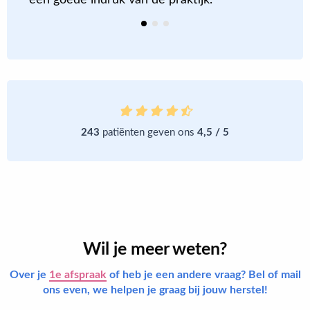
een goede indruk van de praktijk.
k
243
patiënten geven ons
4,5 / 5
Wil je meer weten?
Over je
1e afspraak
of heb je een andere vraag? Bel of mail
ons even, we helpen je graag bij jouw herstel!