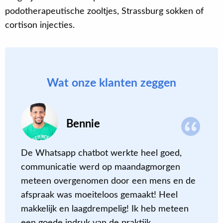
podotherapeutische zooltjes, Strassburg sokken of
cortison injecties.
Wat onze klanten zeggen
Bennie
De Whatsapp chatbot werkte heel goed,
N
communicatie werd op maandagmorgen
i
meteen overgenomen door een mens en de
g
afspraak was moeiteloos gemaakt! Heel
a
makkelijk en laagdrempelig! Ik heb meteen
d