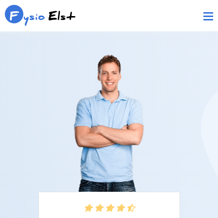
F
ysio
Elst