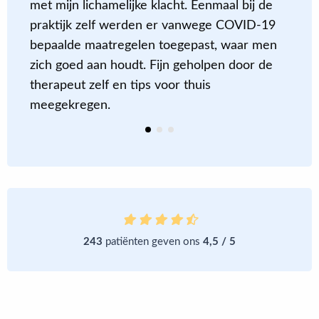
met mijn lichamelijke klacht. Eenmaal bij de
c
en
praktijk zelf werden er vanwege COVID-19
m
bepaalde maatregelen toegepast, waar men
a
zich goed aan houdt. Fijn geholpen door de
m
therapeut zelf en tips voor thuis
e
meegekregen.
243
patiënten geven ons
4,5 / 5