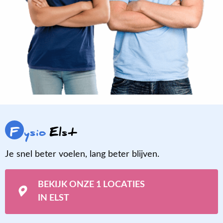
F
ysio
Elst
Je snel beter voelen, lang beter blijven.
BEKIJK ONZE 1 LOCATIES
IN ELST