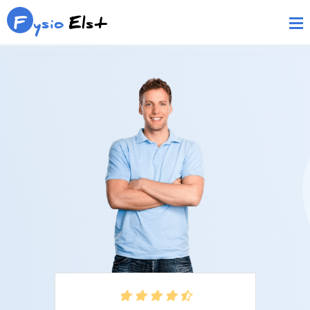
F
ysio
Elst